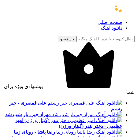
صفحه اصلی
دانلود آهنگ
جستوجو
پیشنهادی ویژه برای
شما
علی قمصری - خیز
رستم
مهراد جم - باز شب شد
امیر
عظیمی - دختر بندر (گیتار ورژن)
رضا پاشا - رویای زیبا