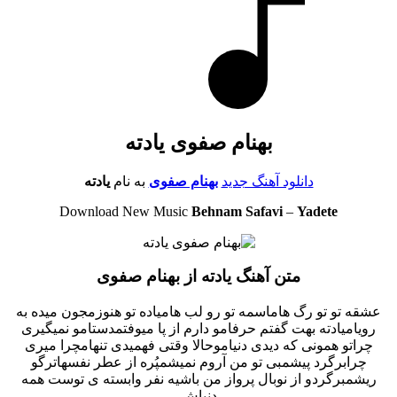
بهنام صفوی یادته
دانلود آهنگ جدید
بهنام صفوی
به نام
یادته
Download New Music
Behnam Safavi
–
Yadete
متن آهنگ یادته از بهنام صفوی
عشقه تو تو رگ هاماسمه تو رو لب هامیاده تو هنوزمجون میده به
رویامیادته بهت گفتم حرفامو دارم از پا میوفتمدستامو نمیگیری
چراتو همونی که دیدی دنیاموحالا وقتی فهمیدی تنهامچرا میری
چرابرگرد پیشمبی تو من آروم نمیشمپُره از عطر نفسهاترگو
ریشمبرگردو از نوبال پرواز من باشیه نفر وابسته ی توست همه
دنیاش