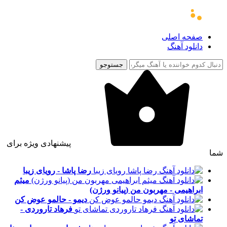
صفحه اصلی
دانلود آهنگ
جستوجو
پیشنهادی ویژه برای
شما
رضا پاشا - رویای زیبا
میثم
ابراهیمی - مهربون من (پیانو ورژن)
دیمو - حالمو عوض کن
فرهاد تاروردی -
تماشای تو