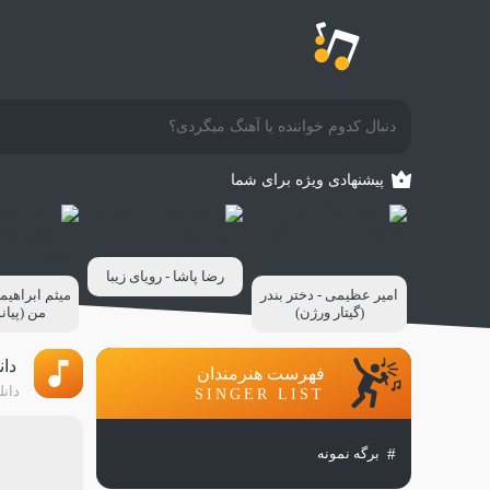
پیشنهادی ویژه برای شما
رضا پاشا - رویای زیبا
امیر عظیمی - دختر بندر
میثم ابراهیم
(گیتار ورژن)
من (پیان
دان
فهرست هنرمندان
دانل
SINGER LIST
برگه نمونه