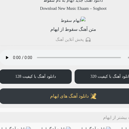
دانلود آهنگ جدید
ایهام
به نام
سقوط
Download New Music
Ehaam
–
Soghoot
متن آهنگ سقوط از ایهام
پخش آنلاین آهنگ
نلود آهنگ با کیفیت 320
دانلود آهنگ با کیفیت 128
دانلود آهنگ های ایهام
یشتر از ایهام