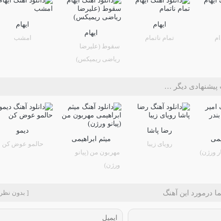
ایهام
ایهام
ایهام
م
تمام ناتمام
امشب
سقوط (علیرضا
ریاضی ریمیکس)
پیشنهادی دیگر …
رضا پاشا
دیمو
می
میثم ابراهیمی
رویای زیبا
حالمو عوض کن
ار ورژن)
مهربون من (پیانو
ورژن)
ا درمورد این آهنگ
[ بدون نظر 