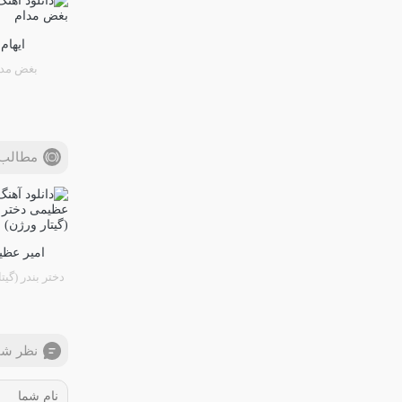
ایهام
بغض مدا
مطالب 
امیر عظی
دختر بندر (گیت
نظر شم