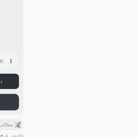
دا
مطالب ب