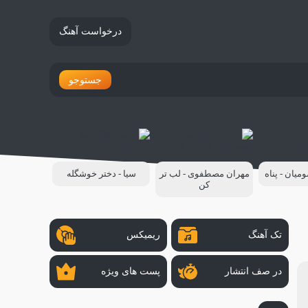
درخواست آهنگ
جستوجو
یان - پناه
مهران مصطفوی - لب تر
سیا - دختر خوشگله
کن
تک آهنگ
ریمیکس
در صف انتشار
پست های ویژه