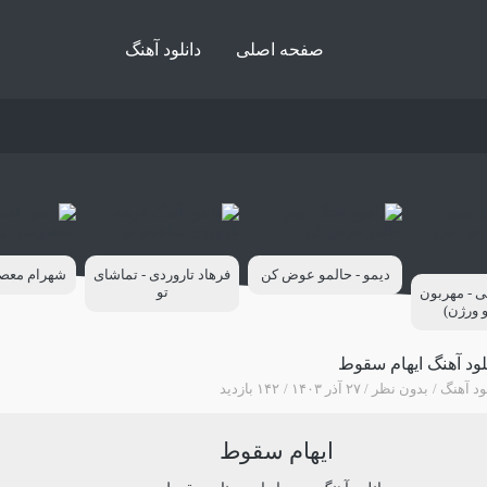
صفحه اصلی
دانلود آهنگ
دیمو - حالمو عوض کن
فرهاد تاروردی - تماشای
شهرام معصوم
تو
ی - مهربون
و ورژن)
لود آهنگ ایهام سقوط
ود آهنگ
بدون نظر
۲۷ آذر ۱۴۰۳
۱۴۲ بازدید
ایهام سقوط