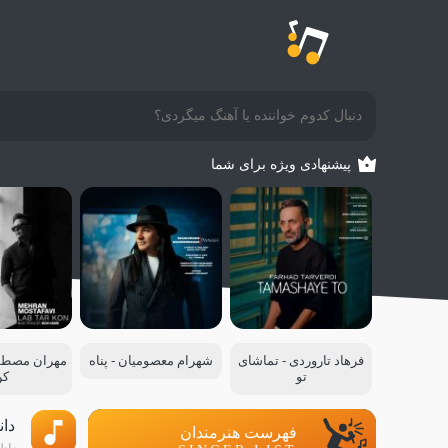
پیشنهادی ویژه برای شما
فرهاد تاروردی - تماشای
شهرام معصومیان - پناه
مهران مصطفو
تو
کن
دان
فهرست هنرمندان