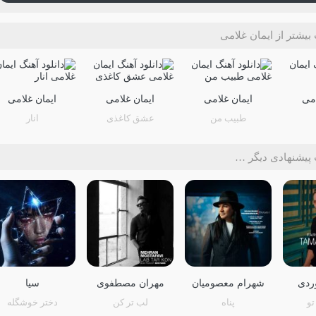
یشتر از ایمان غلامی
امی
ایمان غلامی
ایمان غلامی
ایمان غلامی
طبیب من
عشق کاغذی
انار
پیشنهادی دیگر …
وردی
شهرام معصومیان
مهران مصطفوی
سیا
تو
پناه
لب تر کن
دختر خوشگله