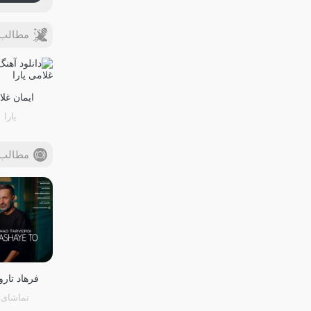
مطالب ب
ایمان غل
یارا
مطالب 
فرهاد تار
تماشای 