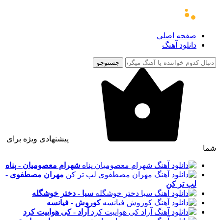
صفحه اصلی
دانلود آهنگ
جستوجو
پیشنهادی ویژه برای
شما
شهرام معصومیان - پناه
مهران مصطفوی -
لب تر کن
سیا - دختر خوشگله
کوروش - فیانسه
آراد - کی هواییت کرد