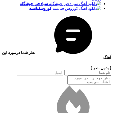
سیا
دختر خوشگله
کوروش
فیانسه
نظر شما درمورد این
آهنگ
[ بدون نظر ]