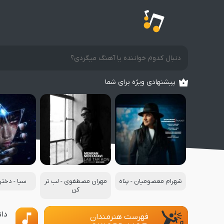
پیشنهادی ویژه برای شما
شهرام معصومیان - پناه
مهران مصطفوی - لب تر
سیا - دخت
کن
دان
فهرست هنرمندان