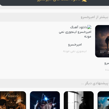
یشتر از امیرخسرو
امیرخسرو
اینجوری نمی مونه
رو
ده
پیشنهادی دیگر …