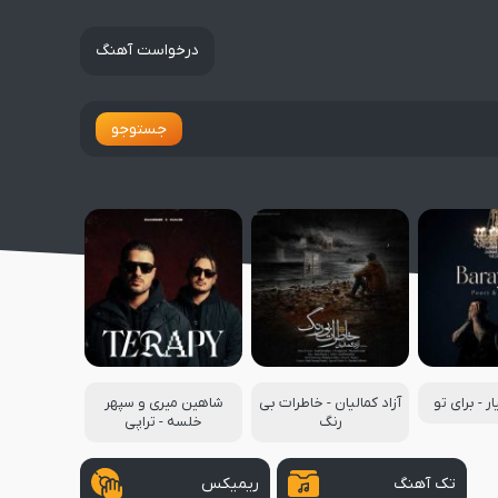
درخواست آهنگ
جستوجو
ر - برای تو
آزاد کمالیان - خاطرات بی
شاهین میری و سپهر
رنگ
خلسه - تراپی
تک آهنگ
ریمیکس