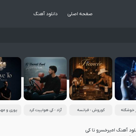
صفحه اصلی
دانلود آهنگ
ر خوشگله
کوروش - فیانسه
آراد - کی هواییت کرد
پوری و مهیا
لود آهنگ امیرخسرو تا کی