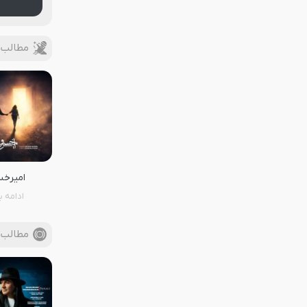
مطالب ب
امیرخس
ادامه ب
مطالب 