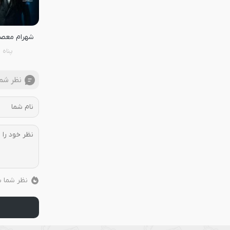
شهرام معص
پناه
نظر شما
نظر شما ب