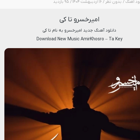
لود آهنگ
بدون نظر
۱۶ اردیبهشت ۱۴۰۴
۹۵ بازدید
امیرخسرو تا کی
دانلود آهنگ جدید
امیرخسرو
به نام
تا کی
Download New Music
AmirKhosro
–
Ta Key