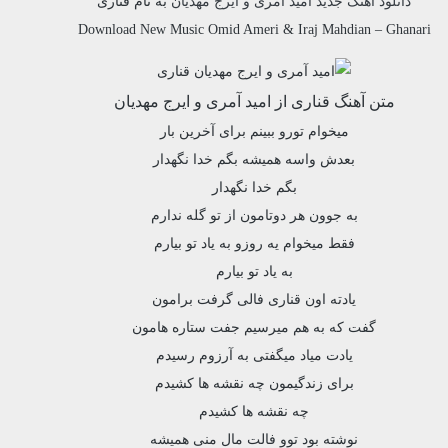
دانلود آهنگ جدید
امید آمری و ایرج مهدیان
به نام
قناری
Download New Music
Omid Ameri & Iraj Mahdian
–
Ghanari
متن آهنگ قناری از امید آمری و ایرج مهدیان
میخوام تورو ببینم برای آخرین بار
بعدش واسه همیشه بگم خدا نگهدار
بگم خدا نگهدار
به جوون هر دوتامون از تو گله ندارم
فقط میخوام یه روزو به یاد تو بیارم
به یاد تو بیارم
یادته اون قناری فالی گرفت برامون
گفت که به هم میرسیم جفت ستاره هامون
یادت میاد میگفتی به آرزوم رسیدم
برای زندگیمون چه نقشه ها کشیدم
چه نقشه ها کشیدم
نوشته بود توو فالت مال منی همیشه