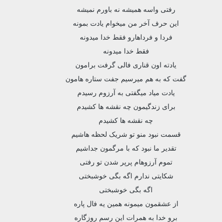
رفتی واسه همیشه نه باورم نمیشه
این حرف آخر من میخوام یادت بمونه
فردا و فرداهارو فقط خدا میدونه
فقط خدا میدونه
یادته اون قناری فالی گرفت برامون
گفت که به هم میرسیم جفت ستاره هامون
یادت میاد میگفتی به آرزوم رسیدم
برای زندگیمون چه نقشه ها کشیدم
چه نقشه ها کشیدم
قسمت نبود منو تو شریک لحظه هاشیم
تقدیر ما نبود که با مرگمون جداشیم
تموم آرزوهام پرپر شدن تو رفتی
شکایتی ندارم اگه بگی خوشبختی
اگه بگی خوشبختی
از عشقمون میمونه همین یه فال پاره
برو خدا به همرات این رسم روزگاره