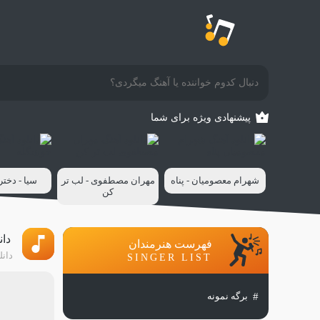
پیشنهادی ویژه برای شما
شهرام معصومیان - پناه
مهران مصطفوی - لب تر
سیا - دخت
کن
دان
فهرست هنرمندان
دانل
SINGER LIST
برگه نمونه