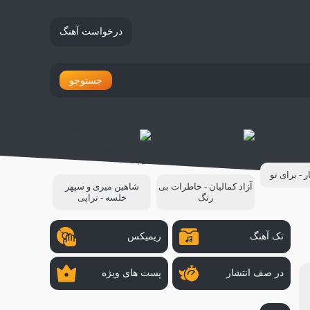
درخواست آهنگ
جستوجو
ر - برای تو
آزاد کمالیان - خاطرات بی
شاهین میری و سپهر
رنگ
خلسه - تراپی
تک آهنگ
ریمیکس
در صف انتشار
پست های ویژه