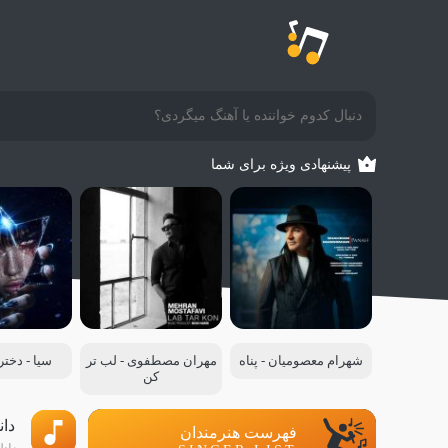
پیشنهادی ویژه برای شما
شهرام معصومیان - پناه
مهران مصطفوی - لب تر
سیا - دخت
کن
دانل
فهرست هنرمندان