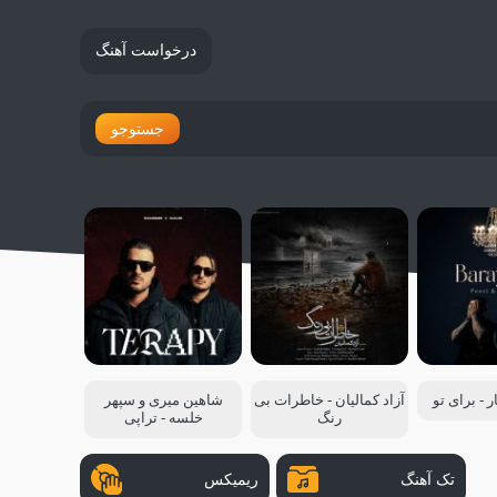
درخواست آهنگ
جستوجو
ر - برای تو
آزاد کمالیان - خاطرات بی
شاهین میری و سپهر
رنگ
خلسه - تراپی
تک آهنگ
ریمیکس