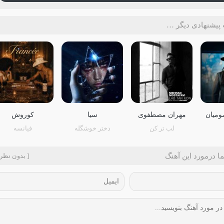
پیشنهادی دیگر …
ومیان
مهران مصطفوی
سیا
کوروش
لب تر کن
دختر خوشگله
فیانسه
ا درمورد این آهنگ
[ بدون نظر 