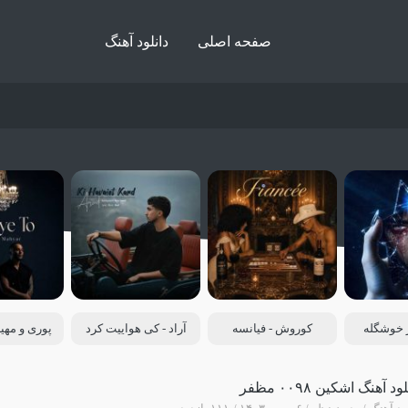
صفحه اصلی
دانلود آهنگ
ر خوشگله
کوروش - فیانسه
آراد - کی هواییت کرد
پوری و مهیا
ود آهنگ اشکین ۰۰۹۸ مظفر