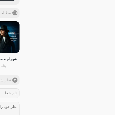
مطالب 
شهرام معص
پناه
نظر شم