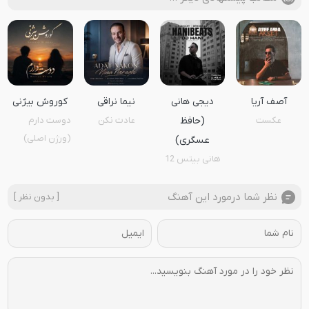
آصف آریا
دیجی هانی
نیما نراقی
کوروش بیژنی
عکست
(حافظ
عادت نکن
دوست دارم
(ورژن اصلی)
عسگری)
هانی بیتس 12
نظر شما درمورد این آهنگ
[ بدون نظر ]