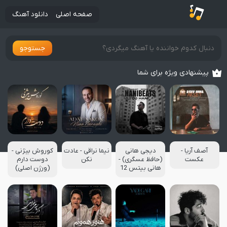
صفحه اصلی
دانلود آهنگ
جستوجو
پیشنهادی ویژه برای شما
آصف آریا -
دیجی هانی
نیما نراقی - عادت
کوروش بیژنی -
عکست
(حافظ عسگری) -
نکن
دوست دارم
هانی بیتس 12
(ورژن اصلی)