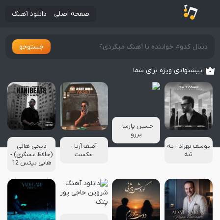
صفحه اصلی
دانلود آهنگ
جستوجو
پیشنهادی ویژه برای شما
حسین پارسا -
پررو
یوسف بهراد - یه
آصف آریا -
دیجی هانی
تنه
عکست
(حافظ عسگری) -
هانی بیتس 12