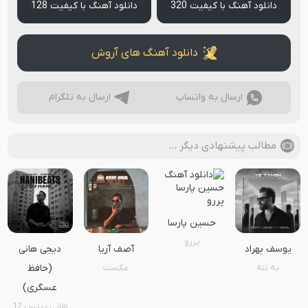
دانلود آهنگ با کیفیت 320
دانلود آهنگ با کیفیت 128
دانلود آهنگ های آروش
ارسال به واتساپ
ارسال به تلگرام
مطالب پیشنهادی دیگر …
حسین پارسا
پررو
یوسف بهراد
آصف آریا
دیجی هانی
یه تنه
عکست
(حافظ
عسگری)
هانی بیتس 12