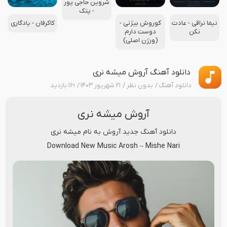
شروین حاجی پور
- پتک
نیما نراقی - عادت
کوروش بیژنی -
کاکرفان - یادگاری
نکن
دوست دارم
(ورژن اصلی)
دانلود آهنگ آروش میشه نری
دانلود آهنگ
بدون نظر
۲۱ شهریور ۱۴۰۳
۱۶۱ بازدید
آروش میشه نری
دانلود آهنگ جدید
آروش
به نام
میشه نری
Download New Music
Arosh
–
Mishe Nari