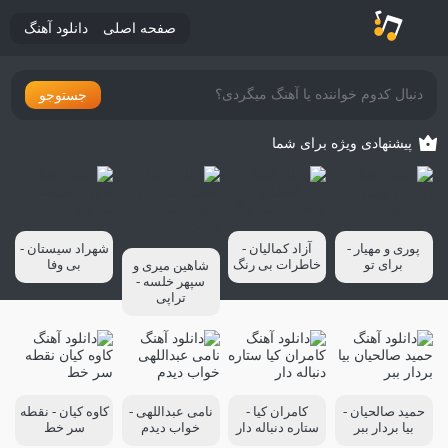
صفحه اصلی
دانلود آهنگ
جستوجو
پیشنهادی ویژه برای شما
پوری و مهیار -
آزاد کمالیان -
شهراد سیستان -
برای تو
خاطرات بی رنگ
بی وفا
شاهین میری و
سپهر خلسه -
تراپی
حمید صالحیان -
کامران کیا -
نامی عبداللهی -
کاوه کیان - نقطه
بیا بردار ببر
ستاره دنباله دار
خواب دیدم
سر خط